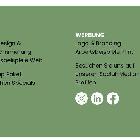
WERBUNG
esign &
Logo & Branding
rammierung
Arbeitsbeispiele Print
tsbeispiele Web
Besuchen Sie uns auf
unseren Social-Media-
up Paket
Profilen
hen Specials