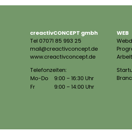
creactivCONCEPT gmbh
WEB
Tel 07071 85 993 25
Webd
mail@creactivconcept.de
Prog
www.creactivconcept.de
Arbei
Telefonzeiten:
Start
Branc
Mo-Do
9:00 – 16:30 Uhr
Fr
9:00 – 14:00 Uhr