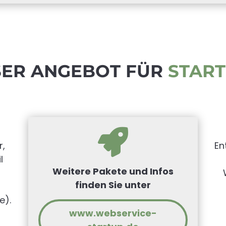
ER ANGEBOT FÜR
STAR

r,
En
l
Weitere Pakete und Infos
finden Sie unter
e).
www.webservice-