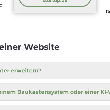
startup.de
to
D
einer Website
ter erweitern?
 einem Baukastensystem oder einer KI