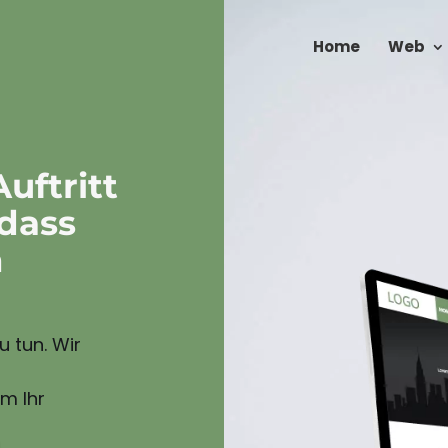
Home
Web
Auftritt
 dass
n
 tun. Wir
m Ihr