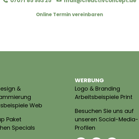
07071 85 993 25
mail@creactivconcept.de
Online Termin vereinbaren
WERBUNG
esign &
Logo & Branding
rammierung
Arbeitsbeispiele Print
tsbeispiele Web
Besuchen Sie uns auf
unseren Social-Media-
up Paket
Profilen
hen Specials