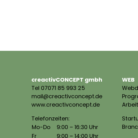
creactivCONCEPT gmbh
WEB
Tel 07071 85 993 25
Webd
mail@creactivconcept.de
Prog
www.creactivconcept.de
Arbei
Telefonzeiten:
Start
Branc
Mo-Do
9:00 – 16:30 Uhr
Fr
9:00 – 14:00 Uhr