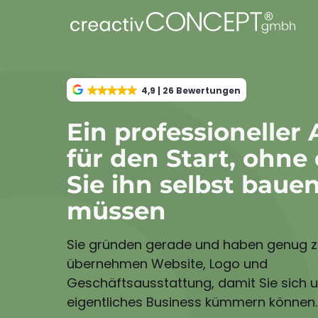
4,9 | 26 Bewertungen
Ein professioneller 
für den Start, ohne
Sie ihn selbst baue
müssen
Sie gründen gerade und haben genug zu
übernehmen Website, Logo und
Geschäftsausstattung, damit Sie sich u
eigentliches Business kümmern können.