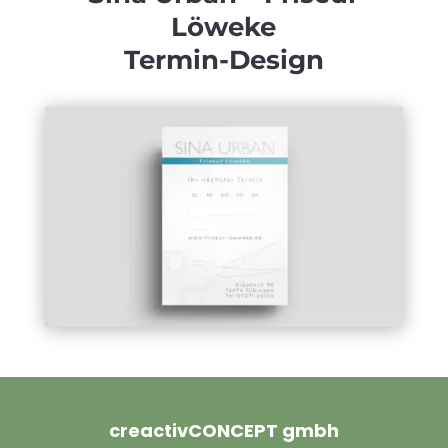
Löweke
Termin-Design
creactivCONCEPT gmbh