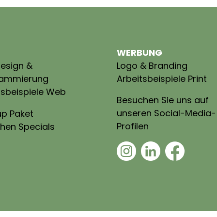
WERBUNG
esign &
Logo & Branding
rammierung
Arbeitsbeispiele Print
tsbeispiele Web
Besuchen Sie uns auf
unseren Social-Media-
up Paket
Profilen
hen Specials