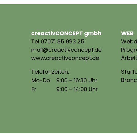
creactivCONCEPT gmbh
WEB
Tel 07071 85 993 25
Webd
mail@creactivconcept.de
Prog
www.creactivconcept.de
Arbei
Telefonzeiten:
Start
Branc
Mo-Do
9:00 – 16:30 Uhr
Fr
9:00 – 14:00 Uhr